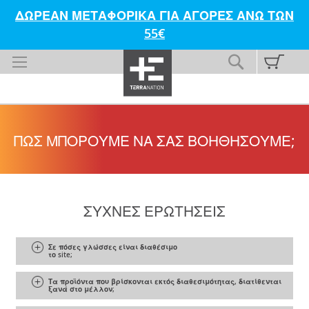
ΔΩΡΕΑΝ ΜΕΤΑΦΟΡΙΚΑ ΓΙΑ ΑΓΟΡΕΣ ΑΝΩ ΤΩΝ
55€
Skip
My C
Search
to
Content
ΠΩΣ ΜΠΟΡΟΥΜΕ ΝΑ ΣΑΣ ΒΟΗΘΗΣΟΥΜΕ;
ΣΥΧΝΕΣ ΕΡΩΤΗΣΕΙΣ
Collapse All
|
Expand All
Σε πόσες γλώσσες είναι διαθέσιμο
το site;
Τα προϊόντα που βρίσκονται εκτός διαθεσιμότητας, διατίθενται
ξανά στο μέλλον;