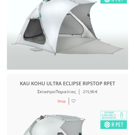
KAU KOHU ULTRA ECLIPSE RIPSTOP RPET
Σκί
α
στρο
Παρα
λί
ας
215,90 €
Λίστα
Shop
Επιθυμιών