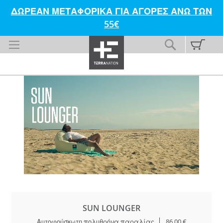
ΔΩΡΕΑΝ ΜΕΤΑΦΟΡΙΚΑ ΓΙΑ ΑΓΟΡΕΣ ΑΝΩ ΤΩΝ
55€
Skip
My C
Search
to
Content
SUN LOUNGER
Αυτοφούσκωτη πολυθρόνα παραλίας
86,00 €