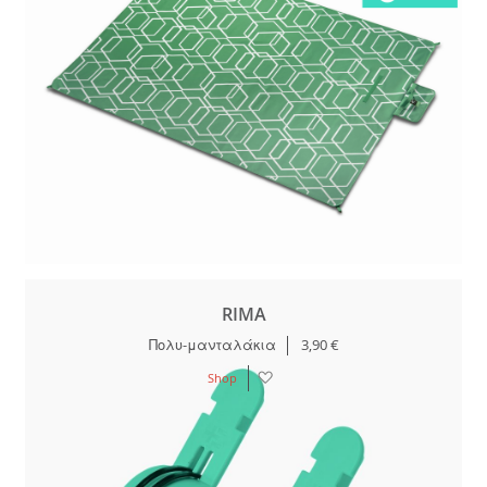
RIMA
Πολυ-μανταλάκια
3,90 €
Λίστα
Shop
Επιθυμιών