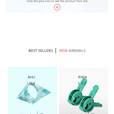
Click the plus icon to see the product mini site
BEST SELLERS
NEW
ARRIVALS
AHU
RIMA
1,50 €
3,90 €
Λίστα
Λίστα